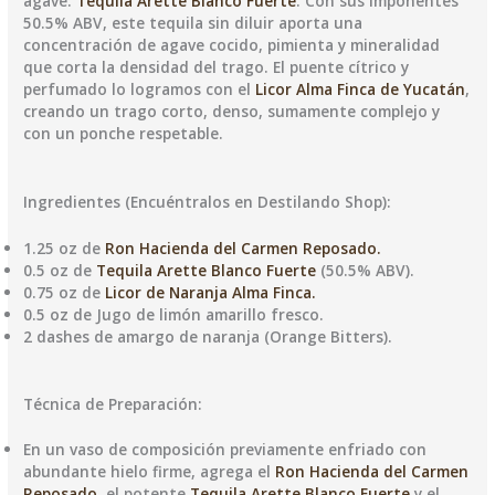
agave:
Tequila Arette Blanco Fuerte
. Con sus imponentes
50.5% ABV, este tequila sin diluir aporta una
concentración de agave cocido, pimienta y mineralidad
que corta la densidad del trago. El puente cítrico y
perfumado lo logramos con el
Licor Alma Finca de Yucatán
,
creando un trago corto, denso, sumamente complejo y
con un ponche respetable.
Ingredientes (Encuéntralos en Destilando Shop):
1.25 oz de
Ron Hacienda del Carmen Reposado.
0.5 oz de
Tequila Arette Blanco Fuerte
(50.5% ABV).
0.75 oz de
Licor de Naranja Alma Finca.
0.5 oz de Jugo de limón amarillo fresco.
2 dashes de amargo de naranja (Orange Bitters).
Técnica de Preparación:
En un vaso de composición previamente enfriado con
abundante hielo firme, agrega el
Ron Hacienda del Carmen
Reposado
, el potente
Tequila Arette Blanco Fuerte
y el