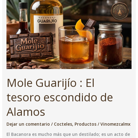
tradición
con
Suspiro
de
Maguey
Mole Guarijío : El
tesoro escondido de
Alamos
Dejar un comentario
/
Cocteles
,
Productos
/
Vinomezcalmx
El Bacanora es mucho más que un destilado; es un acto de