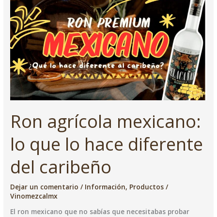
con
sello
mexicano
Ron agrícola mexicano:
lo que lo hace diferente
del caribeño
Dejar un comentario
/
Información
,
Productos
/
Vinomezcalmx
El ron mexicano que no sabías que necesitabas probar