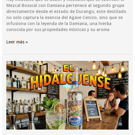
Mezcal Bosscal con Damiana pertenece al segundo grupo
directamente desde el estado de Durango, este destilado
no solo captura la esencia del Agave Cenizo, sino que se
infusiona con la leyenda de la Damiana, una hierba
conocida por sus propiedades místicas y su aroma
Cenizo
Leer más »
de
manzana:
entre
Durango
y
la
damiana