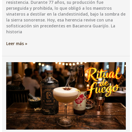
resistencia. Durante 77 años, su producción fue
perseguida y prohibida, lo que obligó a los maestros
vinateros a destilar en la clandestinidad, bajo la sombra de
la sierra sonorense. Hoy, esa herencia revive con una
sofisticación sin precedentes en Bacanora Guarijío. ​La
historia
Mole
Leer más »
Guarijío
:
El
tesoro
escondido
de
Alamos