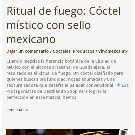
Ritual de fuego: Cóctel
místico con sello
mexicano
Dejar un comentario
/
Cocteles
,
Productos
/
Vinomezcalmx
Cuando mezclas la herencia botánica de la Ciudad de
México con el picante artesanal de Guadalajara, el
resultado es el Ritual de fuego. Un cóctel diseñado para
quienes buscan profundidad, notas ahumadas y una
textura sedosa que desafía al paladar convencional. ​
Los
Protagonistas de Destilando Shop ​Para lograr la
perfección en esta mezcla, hemos
Ritual
Leer más »
de
fuego:
Cóctel
místico