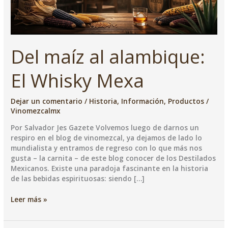
Del maíz al alambique:
El Whisky Mexa
Dejar un comentario
/
Historia
,
Información
,
Productos
/
Vinomezcalmx
Por Salvador Jes Gazete Volvemos luego de darnos un
respiro en el blog de vinomezcal, ya dejamos de lado lo
mundialista y entramos de regreso con lo que más nos
gusta – la carnita – de este blog conocer de los Destilados
Mexicanos. Existe una paradoja fascinante en la historia
de las bebidas espirituosas: siendo […]
Del
Leer más »
maíz
al