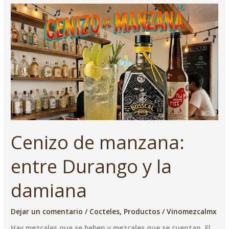
alambique:
El
Whisky
Mexa
Cenizo de manzana:
entre Durango y la
damiana
Dejar un comentario
/
Cocteles
,
Productos
/
Vinomezcalmx
Hay mezcales que se beben y mezcales que se cuentan. El