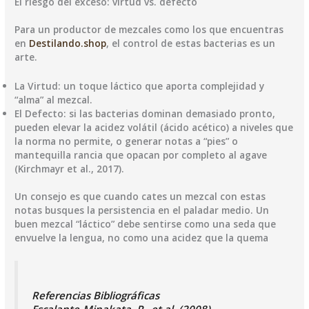
​El riesgo del exceso: virtud vs. defecto
​Para un productor de mezcales como los que encuentras
en
Destilando.shop
, el control de estas bacterias es un
arte.
​La Virtud: un toque láctico que aporta complejidad y
“alma” al mezcal.
​El Defecto: si las bacterias dominan demasiado pronto,
pueden elevar la acidez volátil (ácido acético) a niveles que
la norma no permite, o generar notas a “pies” o
mantequilla rancia que opacan por completo al agave
(Kirchmayr et al., 2017).
Un consejo es que cuando cates un mezcal con estas
notas busques la persistencia en el paladar medio. Un
buen mezcal “láctico” debe sentirse como una seda que
envuelve la lengua, no como una acidez que la quema
​Referencias Bibliográficas
​Escalante-Minakata, P., et al. (2008).