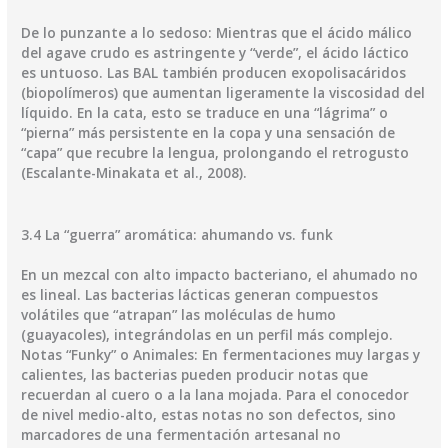
​De lo punzante a lo sedoso: Mientras que el ácido málico
del agave crudo es astringente y “verde”, el ácido láctico
es untuoso. Las BAL también producen exopolisacáridos
(biopolímeros) que aumentan ligeramente la viscosidad del
líquido. En la cata, esto se traduce en una “lágrima” o
“pierna” más persistente en la copa y una sensación de
“capa” que recubre la lengua, prolongando el retrogusto
(Escalante-Minakata et al., 2008).
​3.4 La “guerra” aromática: ahumando vs. funk
​En un mezcal con alto impacto bacteriano, el ahumado no
es lineal. Las bacterias lácticas generan compuestos
volátiles que “atrapan” las moléculas de humo
(guayacoles), integrándolas en un perfil más complejo.
​Notas “Funky” o Animales: En fermentaciones muy largas y
calientes, las bacterias pueden producir notas que
recuerdan al cuero o a la lana mojada. Para el conocedor
de nivel medio-alto, estas notas no son defectos, sino
marcadores de una fermentación artesanal no