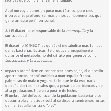
lácticas que complementan el ahumado.
Aquí me voy a poner un poco más técnico, pero creo
interesante profundizar más en los componenentes que
generan este perfil sensorial.
3.1 El diacetilo: el responsable de la
mantequilla
y la
suntuosidad
​El diacetilo (C4H6O2) es quizás el metabolito más famoso
de las bacterias lácticas. Se produce principalmente
durante el metabolismo del citrato por géneros como
Leuconostoc y Lactobacillus
.
​Impacto aromático: en concentraciones bajas, el diacetilo
aporta notas inconfundibles a mantequilla fresca,
palomitas de maíz o yogurt. Es lo que le da esa “nariz
dulce” a ciertos mezcales que, a pesar de ser blancos y de
alta graduación, huelen a postre de leche.
​El umbral del defecto: cuando la población bacteriana se
descontrola y la acidez volátil se dispara tendremos notas
de mantequilla rancia o “pies”.