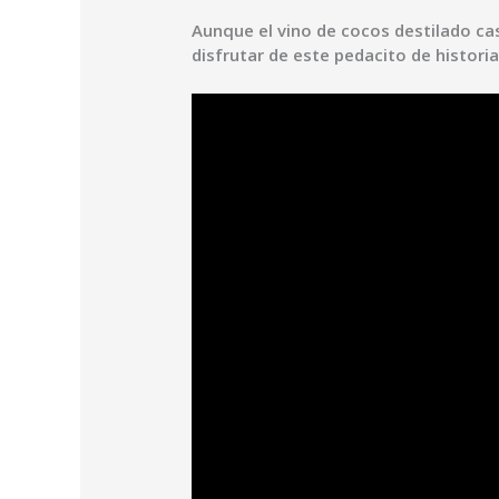
Aunque el vino de cocos destilado ca
disfrutar de este pedacito de histori