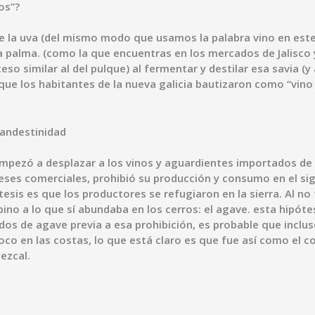
os”?
 de la uva (del mismo modo que usamos la palabra vino en est
e la palma. (como la que encuentras en los mercados de Jalisco
ceso similar al del pulque) al fermentar y destilar esa savia (
ue los habitantes de la nueva galicia bautizaron como “vino
landestinidad
 empezó a desplazar a los vinos y aguardientes importados de
ses comerciales, prohibió su producción y consumo en el sigl
sis es que los productores se refugiaron en la sierra. Al no
ipino a lo que sí abundaba en los cerros: el agave. esta hipót
dos de agave previa a esa prohibición, es probable que inclu
oco en las costas, lo que está claro es que fue así como el 
ezcal.