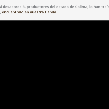
si desapareció, productores del estado de Colima, lo han tra
a,
encuéntralo en nuestra tienda.